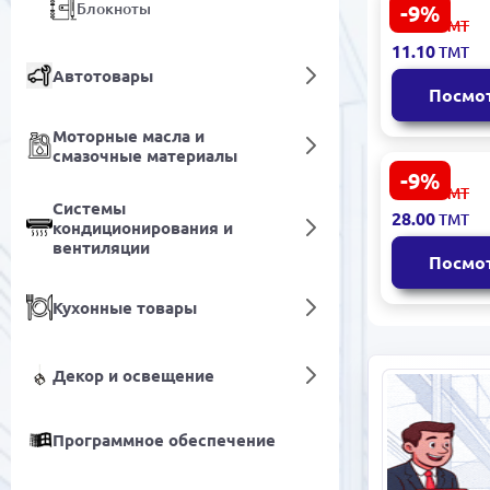
Блокноты
-9%
MG-MSMK B
12.30
ТМТ
00054737 | 
11.10
ТМТ
цифра для 
Автотовары
Золото 6
Посмо
Моторные масла и
смазочные материалы
-9%
Свечки S-10
31.00
ТМТ
Свечки для
Системы
28.00
ТМТ
для мальч
кондиционирования и
Яркий диз
вентиляции
Посмо
Кухонные товары
Декор и освещение
Программное обеспечение