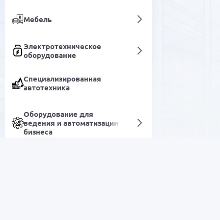
Мебель
Электротехническое
оборудование
Специализированная
автотехника
Оборудование для
ведения и автоматизации
бизнеса
Аксессуары для декора
Строительные
инструменты и
аксессуары
РАСПРОДАЖА
Товары для спорта и
отдыха
Электроника