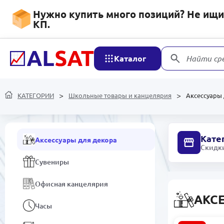
Калькуляторы
Нужно купить много позиций? Не ищит
КП.
Ручки
Карандаши
Каталог
Найти ср
Маркеры
Тетради
КАТЕГОРИИ
Школьные товары и канцелярия
Аксессуары
Бумажная продукция
Кате
Аксессуары для декора
Скидки
Сувениры
Офисная канцелярия
АКС
Часы