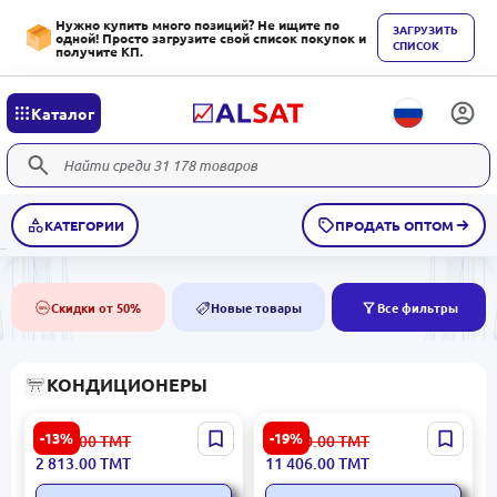
Нужно купить много позиций? Не ищите по
ЗАГРУЗИТЬ
одной! Просто загрузите свой список покупок и
СПИСОК
получите КП.
Каталог
КАТЕГОРИИ
ПРОДАТЬ ОПТОМ
Скидки от 50%
Новые товары
Все фильтры
50%
NEW
КОНДИЦИОНЕРЫ
TECHNOLUX TLWAC-07/T |
Gree 24 AFE Muse | Сплит-
-13%
-19%
3 248.00
ТМТ
14 250.00
ТМТ
Оконный кондиционер
кондиционер 24000 BTU
2 813.00
ТМТ
11 406.00
ТМТ
7000 BTU