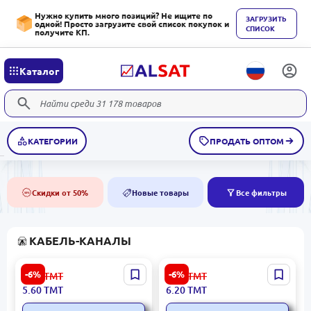
Нужно купить много позиций? Не ищите по
ЗАГРУЗИТЬ
одной! Просто загрузите свой список покупок и
СПИСОК
получите КП.
Каталог
КАТЕГОРИИ
ПРОДАТЬ ОПТОМ
Скидки от 50%
Новые товары
Все фильтры
50%
NEW
КАБЕЛЬ-КАНАЛЫ
16×16 мм | Кабель-канал 2
16×25 мм | Кабель-канал 2
-6%
-6%
6.00
ТМТ
6.60
ТМТ
м
м
5.60
ТМТ
6.20
ТМТ