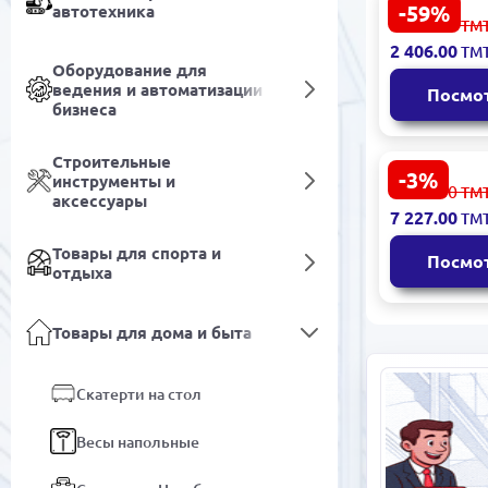
-59%
автотехника
LUCENTA
5 955.00
ТМ
3200420628
2 406.00
ТМ
для ТВ-зо
Оборудование для
160x230 см
ведения и автоматизации
Посмо
бизнеса
Строительные
-3%
инструменты и
Abadan hal
7 500.00
ТМ
аксессуары
gyzyl 5x5.4
7 227.00
ТМ
большого 
красный
Товары для спорта и
Посмо
отдыха
Товары для дома и быта
Скатерти на стол
Весы напольные