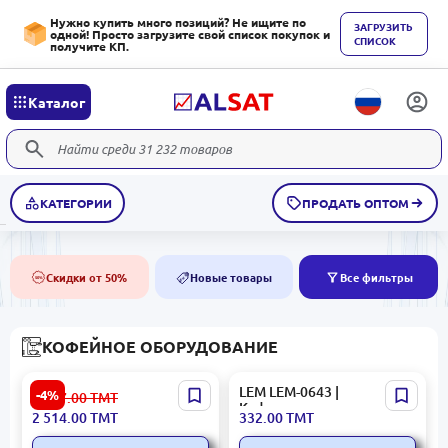
Нужно купить много позиций? Не ищите по
ЗАГРУЗИТЬ
одной! Просто загрузите свой список покупок и
СПИСОК
получите КП.
Каталог
КАТЕГОРИИ
ПРОДАТЬ ОПТОМ
Скидки от 50%
Новые товары
Все фильтры
50%
NEW
КОФЕЙНОЕ ОБОРУДОВАНИЕ
Delonghi EC230.BK |
LEM LEM-0643 |
-4%
2 627.00
ТМТ
Рожковая кофеварка
Кофемашина с высокой
2 514.00
ТМТ
332.00
ТМТ
эспрессо 15 бар
производительностью