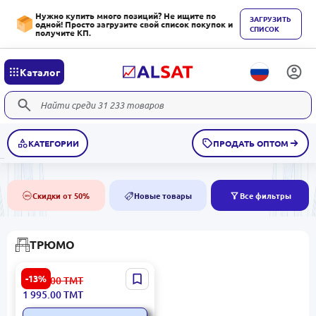
Нужно купить много позиций? Не ищите по
ЗАГРУЗИТЬ
одной! Просто загрузите свой список покупок и
СПИСОК
получите КП.
Каталог
КАТЕГОРИИ
ПРОДАТЬ ОПТОМ
Скидки от 50%
Новые товары
Все фильтры
50%
NEW
ТРЮМО
ROMA черный | Трюмо
-13%
2 295.00
ТМТ
Черный Цвет
1 995.00
ТМТ