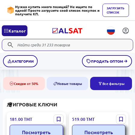
Нужно купить много позиций? Не ищите по
ЗАГРУЗИТЬ
одной! Просто загрузите свой список покупок и
СПИСОК
получите КП.
Каталог
КАТЕГОРИИ
ПРОДАТЬ ОПТОМ
Скидки от 50%
Новые товары
Все фильтры
50%
NEW
ИГРОВЫЕ КЛЮЧИ
Resident Evil Requiem
Days Gone
181.00
ТМТ
519.00
ТМТ
Посмотреть
Посмотреть