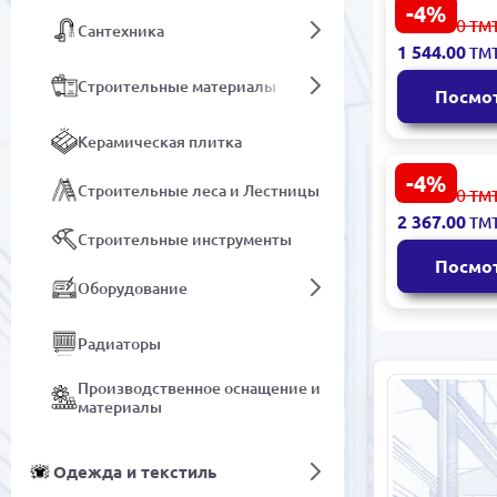
-4%
Haier ES-3
1 622.00
ТМ
Сантехника
White |
1 544.00
ТМ
Электриче
водонагре
Строительные материалы
Посмо
Керамическая плитка
-4%
Haier ES-1
Строительные леса и Лестницы
2 486.00
ТМ
100L White 
2 367.00
ТМ
Электриче
Строительные инструменты
водонагре
Посмо
Оборудование
Радиаторы
Производственное оснащение и
материалы
Одежда и текстиль