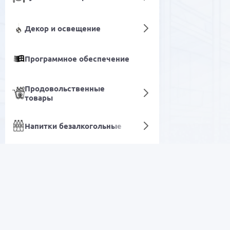
Декор и освещение
Программное обеспечение
Продовольственные
товары
Напитки безалкогольные
Газовые и электрические водонагреват
Хозяйственные товары
РАСПРОДАЖА
Мобильные устройства и
аксессуары
Электроника
Сетевые устройства и
видеонаблюдение