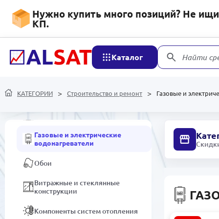
Нужно купить много позиций? Не ищит
КП.
Строительство и ремонт
Подоконники
Каталог
Найти ср
Электрика
КАТЕГОРИИ
Средства защиты
Строительство и ремонт
Газовые и электрич
Двери
Кате
Газовые и электрические
водонагреватели
Скидки
Обои
Витражные и стеклянные
конструкции
ГАЗ
Компоненты систем отопления