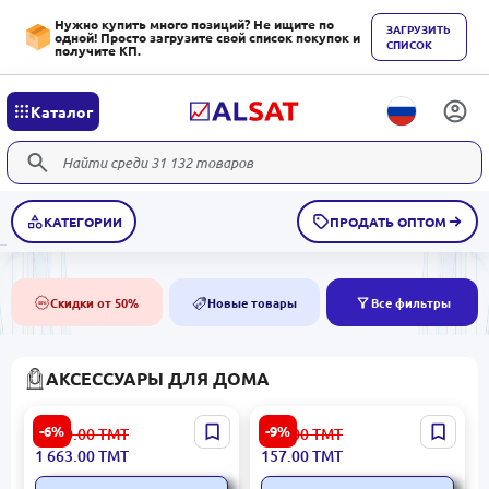
Нужно купить много позиций? Не ищите по
ЗАГРУЗИТЬ
одной! Просто загрузите свой список покупок и
СПИСОК
получите КП.
Каталог
КАТЕГОРИИ
ПРОДАТЬ ОПТОМ
Скидки от 50%
Новые товары
Все фильтры
50%
NEW
АКСЕССУАРЫ ДЛЯ ДОМА
Xiaomi AQMYG100 |
Sweet Home BK-00080845 |
-6%
-9%
1 770.00
ТМТ
173.00
ТМТ
Аквапоника Аквариум
Ключница с крышкой для
1 663.00
ТМТ
157.00
ТМТ
20л Умный WiFi
безопасного хранения