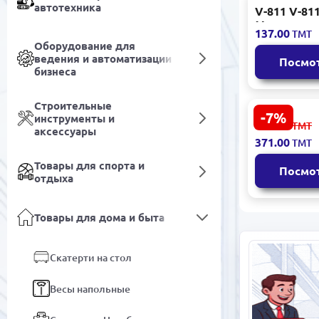
автотехника
V-811 V-811
Машинка д
137.00
ТМТ
удаления 
Оборудование для
Электриче
ведения и автоматизации
Посмо
бизнеса
Строительные
-7%
инструменты и
Devecioglu
399.00
ТМТ
аксессуары
DRYDEVMM
371.00
ТМТ
Сушилка д
складная с
Товары для спорта и
Посмо
отдыха
Товары для дома и быта
Скатерти на стол
Весы напольные