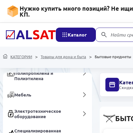
Нужно купить много позиций? Не ищит
Мобильные устройства и
КП.
аксессуары
Сетевые устройства и
Каталог
Найти ср
видеонаблюдение
Уход и гигиена
КАТЕГОРИИ
Товары для дома и быта
Бытовые предметы
Продукция из
Полипропилена и
Полиэтилена
Кате
Скидки
Мебель
Электротехническое
оборудование
БЫТ
Специализированная