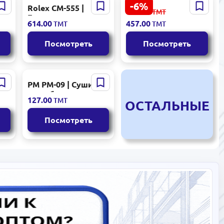
-6%
Rolex CM-555 |
ZEMIFBA001
487.00
ТМТ
Гладильная доска
MIRBBA001 |
614.00
457.00
ТМТ
ТМТ
а
для коммерческого
Зеркало для ванной
использования
LED 3X Серебро
Посмотреть
Посмотреть
PM PM-09 | Сушилка
 |
для обуви
127.00
ТМТ
ОСТАЛЬНЫЕ
 с
Электрическая
Влагозащита
Посмотреть