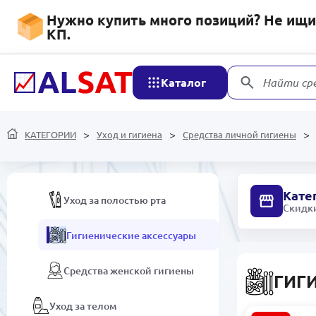
Нужно купить много позиций? Не ищит
Мобильные устройства и
КП.
аксессуары
Сетевые устройства и
Каталог
Найти ср
видеонаблюдение
Уход и гигиена
КАТЕГОРИИ
Уход и гигиена
Средства личной гигиены
Средства личной гигиены
Кате
Уход за полостью рта
Скидки
Гигиенические аксессуары
Средства женской гигиены
ГИГ
Уход за телом