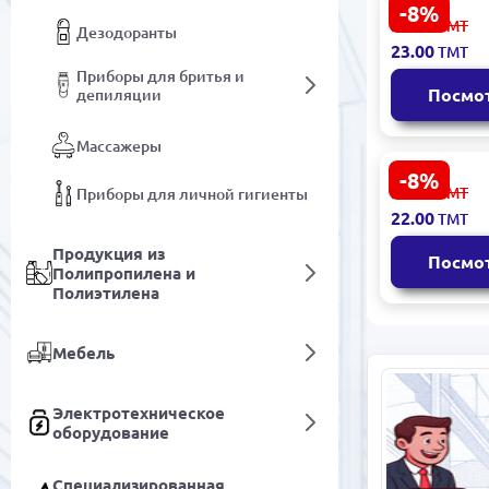
-8%
VOI SML-C0
25.00
ТМТ
Дезодоранты
Квадратны
23.00
ТМТ
диски 50 ш
Приборы для бритья и
Посмо
депиляции
Массажеры
-8%
VOI SML-C0
24.00
ТМТ
Приборы для личной гигиенты
Ватные дис
22.00
ТМТ
шт 100% х
Продукция из
Посмо
Полипропилена и
Полиэтилена
Мебель
Электротехническое
оборудование
Специализированная