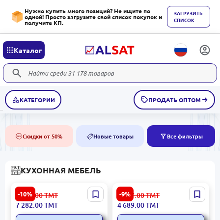
Нужно купить много позиций? Не ищите по
ЗАГРУЗИТЬ
одной! Просто загрузите свой список покупок и
СПИСОК
получите КП.
Каталог
КАТЕГОРИИ
ПРОДАТЬ ОПТОМ
Скидки от 50%
Новые товары
Все фильтры
50%
NEW
КУХОННАЯ МЕБЕЛЬ
Джаниса Асель |
Djanisa Antik Beyaz Koyu
-10%
-9%
8 180.00
ТМТ
5 187.00
ТМТ
Кухонный стол + 6
Gri | Кухонный столовый
7 282.00
ТМТ
4 689.00
ТМТ
стульев,
комплект 1 стол + 6
стульев