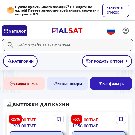
Нужно купить много позиций? Не ищите по
ЗАГРУЗИТЬ
одной! Просто загрузите свой список покупок и
СПИСОК
получите КП.
Каталог
КАТЕГОРИИ
ПРОДАТЬ ОПТОМ
Скидки от 50%
Новые товары
Все фильтры
50%
NEW
ВЫТЯЖКИ ДЛЯ КУХНИ
Proff 7062X |
SKYWORTH
-25%
-6%
1 618.00
ТМТ
2 102.00
ТМТ
Встраиваемая вытяжка
HOODORNR60B | Кухонная
1 203.00
ТМТ
1 956.00
ТМТ
Интегрированный дизайн
вытяжка 650 м³/ч Два
вентилятора Чёрный