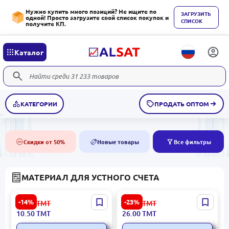
Нужно купить много позиций? Не ищите по
ЗАГРУЗИТЬ
одной! Просто загрузите свой список покупок и
СПИСОК
получите КП.
Каталог
КАТЕГОРИИ
ПРОДАТЬ ОПТОМ
Скидки от 50%
Новые товары
Все фильтры
50%
NEW
МАТЕРИАЛ ДЛЯ УСТНОГО СЧЕТА
Yalong YL99022-2 |
Без бренда N/A |
-14%
-23%
12.30
ТМТ
34.00
ТМТ
Счётные палочки из
Пластиковые счёты
10.50
ТМТ
26.00
ТМТ
пластика для обучения
Прочное учебное пособие