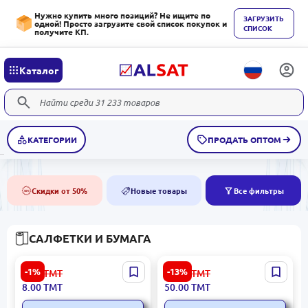
Нужно купить много позиций? Не ищите по
ЗАГРУЗИТЬ
одной! Просто загрузите свой список покупок и
СПИСОК
получите КП.
Каталог
КАТЕГОРИИ
ПРОДАТЬ ОПТОМ
Скидки от 50%
Новые товары
Все фильтры
50%
NEW
САЛФЕТКИ И БУМАГА
NESIP Orhideýa | Влажные
MONA | Бумажное
-1%
-13%
8.10
ТМТ
58.00
ТМТ
салфетки 120 штук
Полотенце для Рук
8.00
ТМТ
50.00
ТМТ
Зеленое 8 Рулонов