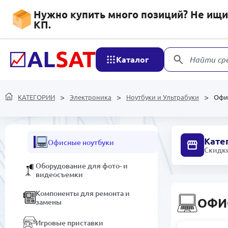
Электроника
Нужно купить много позиций? Не ищит
КП.
Ноутбуки и Ультрабуки
Каталог
Найти ср
Игровые ноутбуки
Ультрабуки
КАТЕГОРИИ
Электроника
Ноутбуки и Ультрабуки
Офи
Макбуки
Кате
Офисные ноутбуки
Скидки
Оборудование для фото- и
видеосъемки
Компоненты для ремонта и
ОФИ
замены
Игровые приставки