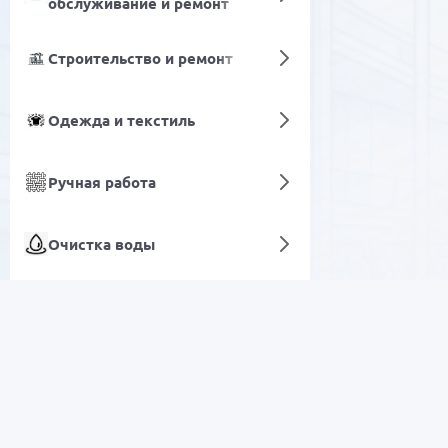
обслуживание и ремонт
Строительство и ремонт
Одежда и текстиль
Ручная работа
Очистка воды
Школьные товары и
Офисные ноутбуки
канцелярия
РАСПРОДАЖА
Автотовары
Электроника
Моторные масла и
смазочные материалы