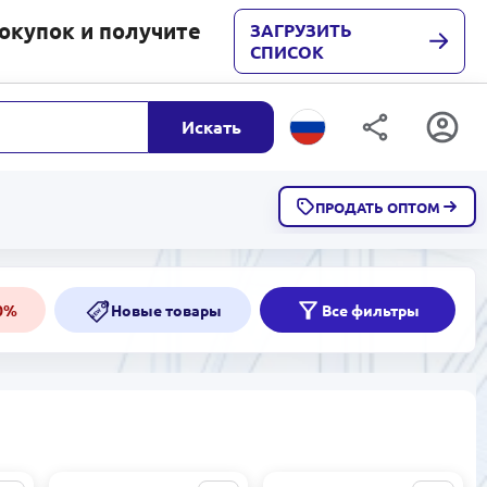
покупок и получите
ЗАГРУЗИТЬ
СПИСОК
Искать
ПРОДАТЬ ОПТОМ
Скидки от 50%
50%
50%
Новые товары
Все фильтры
NEW