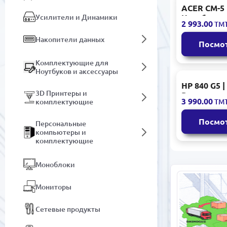
ACER CM-5 
Усилители и Динамики
Ноутбук
2 993.00
ТМ
Восстанов
Intel i5-52
Накопители данных
Посмо
ОЗУ 256ГБ 
Комплектующие для
Ноутбуков и аксессуары
HP 840 G5 |
3D Принтеры и
Восстанов
3 990.00
комплектующие
ТМ
ноутбук 14
сенсорный i
Посмо
Персональные
поколения 
компьютеры и
256ГБ SSD
комплектующие
Моноблоки
Мониторы
Сетевые продукты