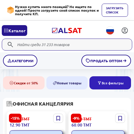
Нужно купить много позиций? Не ищите по
ЗАГРУЗИТЬ
одной! Просто загрузите свой список покупок и
СПИСОК
получите КП.
Каталог
КАТЕГОРИИ
ПРОДАТЬ ОПТОМ
Скидки от 50%
Новые товары
Все фильтры
50%
NEW
ОФИСНАЯ КАНЦЕЛЯРИЯ
Kangaro 23/10-H | Скобы
BK-00035933 | Книга учёта
-15%
-9%
15.20
ТМТ
66.00
ТМТ
для мощных степлеров
А4 50 листов
12.90
ТМТ
60.00
ТМТ
23/10