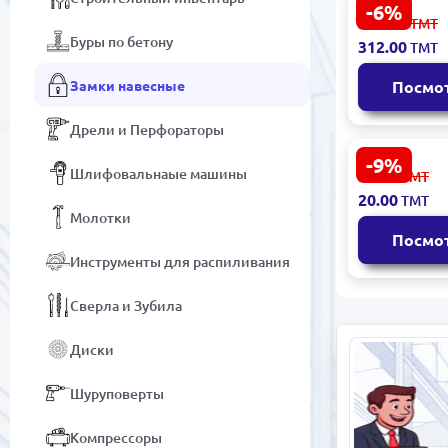
-6%
Xiaomi LOC
332.00
ТМТ
Кодовый за
Буры по бетону
312.00
ТМТ
значный
спиральны
Замки навесные
Посмо
Дрели и Перфораторы
-9%
Emtop EPD
Шлифовальнаые машины
22.00
ТМТ
Гульп асма
20.00
ТМТ
38мм для 
Молотки
нагрузок
Посмо
Инструменты для распиливания
Сверла и Зубила
Диски
Шуруповерты
Компрессоры