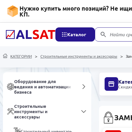
Полипропилена и
Нужно купить много позиций? Не ищит
Полиэтилена
КП.
Мебель
Каталог
Найти ср
Электротехническое
оборудование
КАТЕГОРИИ
Строительные инструменты и аксессуары
За
Специализированная
автотехника
Кате
Оборудование для
ведения и автоматизации
Скидки
бизнеса
Строительные
инструменты и
ЗАМ
аксессуары
Строительный инвентарь