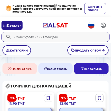
Нужно купить много позиций? Не ищите по
ЗАГРУЗИТЬ
одной! Просто загрузите свой список покупок и
СПИСОК
получите КП.
Каталог
КАТЕГОРИИ
ПРОДАТЬ ОПТОМ
Скидки от 50%
Новые товары
Все фильтры
50%
NEW
ТОЧИЛКИ ДЛЯ КАРАНДАШЕЙ
DAIMARSE DMS-855 |
Kuromi BK-00101725 |
-9%
-9%
15.30
ТМТ
15.30
ТМТ
Точилка + Стиралка для
Точилка для карандашей
13.90
ТМТ
13.90
ТМТ
офиса и школы
Компактный дизайн