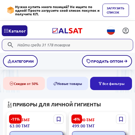
Нужно купить много позиций? Не ищите по
ЗАГРУЗИТЬ
одной! Просто загрузите свой список покупок и
СПИСОК
получите КП.
Каталог
КАТЕГОРИИ
ПРОДАТЬ ОПТОМ
Скидки от 50%
Новые товары
Все фильтры
50%
NEW
ПРИБОРЫ ДЛЯ ЛИЧНОЙ ГИГИЕНТЫ
Зубная щётка CV-DENT
Xiaomi MES609 | Умная
-11%
-6%
71.00
ТМТ
531.00
ТМТ
DOT PRO SOFT (24 шт.)
электрическая зубная
63.00
ТМТ
499.00
ТМТ
щетка осцилляция 180
дней