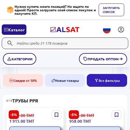
Нужно купить много позиций? Не ищите по
ЗАГРУЗИТЬ
одной! Просто загрузите свой список покупок и
СПИСОК
получите КП.
Каталог
КАТЕГОРИИ
ПРОДАТЬ ОПТОМ
Скидки от 50%
Новые товары
Все фильтры
50%
NEW
ТРУБЫ PPR
Белая PPR 32×4,4 PN20 4
2-й сорт 25×3,5 мм | Труба
-5%
-5%
2 029.00
ТМТ
1 015.00
ТМТ
м | Полипропиленовая
PPR (в коробке 160 м)
1 915.00
ТМТ
958.00
ТМТ
труба (в коробке 120 м)