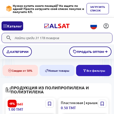
Нужно купить много позиций? Не ищите по
ЗАГРУЗИТЬ
одной! Просто загрузите свой список покупок и
СПИСОК
получите КП.
Каталог
КАТЕГОРИИ
ПРОДАТЬ ОПТОМ
Скидки от 50%
Новые товары
Все фильтры
50%
NEW
ПРОДУКЦИЯ ИЗ ПОЛИПРОПИЛЕНА И
ПОЛИЭТИЛЕНА
Пластик | Крышка для
Пластиковая | крышка
-9%
1.10
ТМТ
соли
0.50
ТМТ
1.00
ТМТ