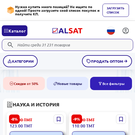
Нужно купить много позиций? Не ищите по
ЗАГРУЗИТЬ
одной! Просто загрузите свой список покупок и
СПИСОК
получите КП.
Каталог
КАТЕГОРИИ
ПРОДАТЬ ОПТОМ
Скидки от 50%
Новые товары
Все фильтры
50%
NEW
НАУКА И ИСТОРИЯ
Генри Киссинджер BK-
Центрполиграф BK-
-8%
-9%
135.00
ТМТ
121.00
ТМТ
00021391 | Книга для
00083744 | Бизнес-книга
123.00
ТМТ
110.00
ТМТ
бизнеса Твердый
Мотивация Беар Гриллс
переплет