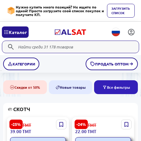
Нужно купить много позиций? Не ищите по
ЗАГРУЗИТЬ
одной! Просто загрузите свой список покупок и
СПИСОК
получите КП.
Каталог
КАТЕГОРИИ
ПРОДАТЬ ОПТОМ
Скидки от 50%
Новые товары
Все фильтры
50%
NEW
СКОТЧ
Dolphin 48mm x 15y |
Dolphin | Двухсторонний
-25%
-24%
52.00
ТМТ
29.00
ТМТ
Двусторонняя лента
скотч 2 CN
39.00
ТМТ
22.00
ТМТ