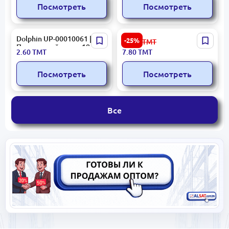
Посмотреть
Посмотреть
Dolphin UP-00010061 |
Dolphin SON 05 |
-25%
10.40
ТМТ
Прозрачный скотч 18x30
Упаковочный скотч 45 мм
2.60
ТМТ
7.80
ТМТ
мм
x 50 м
Посмотреть
Посмотреть
Все