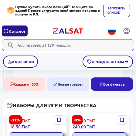
Нужно купить много позиций? Не ищите по
ЗАГРУЗИТЬ
одной! Просто загрузите свой список покупок и
СПИСОК
получите КП.
Каталог
КАТЕГОРИИ
ПРОДАТЬ ОПТОМ
Скидки от 50%
Новые товары
Все фильтры
50%
NEW
НАБОРЫ ДЛЯ ИГР И ТВОРЧЕСТВА
Антистресс BK-00082050 |
W68 BK-00102265 | Набор
-11%
-9%
21.00
ТМТ
264.00
ТМТ
Игрушка для снятия
для рисования,
18.50
ТМТ
240.00
ТМТ
стресса, прочный
многофункциональный
полимер
арт-комплект