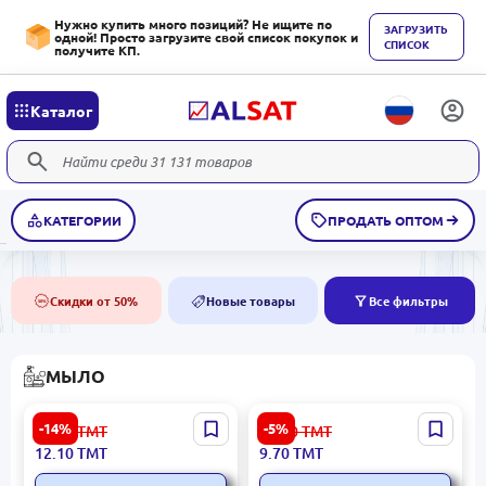
Нужно купить много позиций? Не ищите по
ЗАГРУЗИТЬ
одной! Просто загрузите свой список покупок и
СПИСОК
получите КП.
Каталог
КАТЕГОРИИ
ПРОДАТЬ ОПТОМ
Скидки от 50%
Новые товары
Все фильтры
50%
NEW
МЫЛО
DOVE | Крем-мыло 90г
MONA Kakos | Жидкое
-14%
-5%
14.10
ТМТ
10.30
ТМТ
Деликатное
мыло 400 мл для
12.10
ТМТ
9.70
ТМТ
Увлажняющее
гигиены, выгодная
упаковка