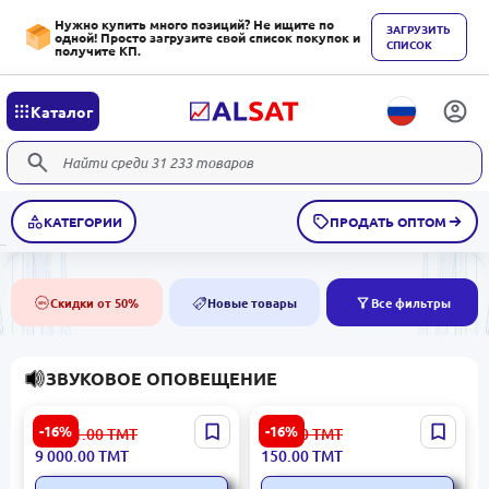
Нужно купить много позиций? Не ищите по
ЗАГРУЗИТЬ
одной! Просто загрузите свой список покупок и
СПИСОК
получите КП.
Каталог
КАТЕГОРИИ
ПРОДАТЬ ОПТОМ
Скидки от 50%
Новые товары
Все фильтры
50%
NEW
ЗВУКОВОЕ ОПОВЕЩЕНИЕ
ITC TI-3506S | Усилитель
ITC T-105U | Потолочный
-16%
-16%
10 801.00
ТМТ
180.00
ТМТ
350Вт 6 зон Независимая
громкоговоритель
9 000.00
ТМТ
150.00
ТМТ
Регулировка
1.5/3/6Вт IPx5