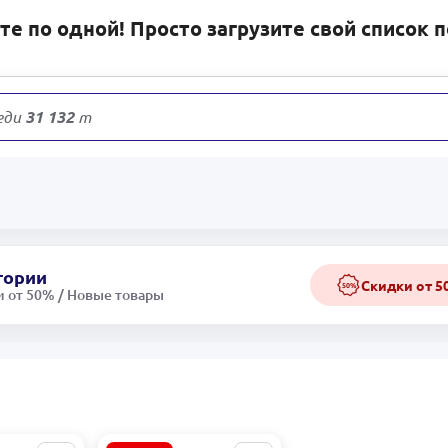
е по одной! Просто загрузите свой список 
еди
31 132
товаров
гории
Скидки от 
50%
 от 50% / Новые товары