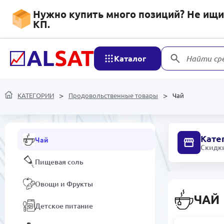
Нужно купить много позиций? Не ищит
КП.
Программное обеспечение
Продовольственные
Каталог
Найти ср
товары
Маринованные продукты
КАТЕГОРИИ
Продовольственные товары
Чай
Чипсы и сухарики, орехи и
семечки
Кате
Чай
Скидки
Пищевая соль
Овощи и Фрукты
ЧАЙ
Детское питание