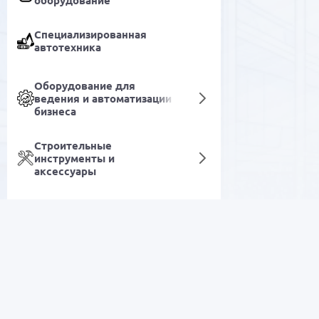
оборудование
Специализированная
автотехника
Оборудование для
ведения и автоматизации
бизнеса
Строительные
инструменты и
аксессуары
Товары для спорта и
Чай
отдыха
РАСПРОДАЖА
Товары для дома и быта
Красота и уход
Электроника