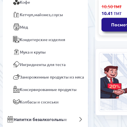
Кофе
WESTO
10.50
ТМТ
7923825327
10.41
ТМТ
Кетчуп,майонез,соусы
Кенийский
чай 100 г
Посмо
Мёд
Кондитерские изделия
Мука и крупы
Ингридиенты для теста
Замороженные продукты из мяса
Консервированные продукты
Колбасы и сосиськи
Напитки безалкогольные