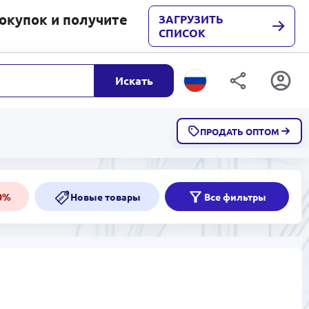
покупок и получите
ЗАГРУЗИТЬ
СПИСОК
Искать
ПРОДАТЬ ОПТОМ
Скидки от 50%
50%
50%
Новые товары
Все фильтры
NEW