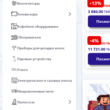
-13%
Вентиляторы
Galanz XQG
4 480.00
ТМ
F814WVE-S 
3 880.00
ТМ
Стиральна
Телевизоры
с фронтал
Посмо
загрузкой 9
Кофейное оборудование
Обогреватели
-4%
Samsung
12 318.00
Т
DV90T5240A
Приборы для укладки волос
11 731.00
Т
Сушильная
9 кг White+
Посмо
Паровые устройства
Утюги
Электрические и газовые плиты
Микроволновые печи
Пылесосы