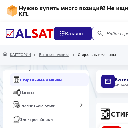
Нужно купить много позиций? Не ищит
РАСПРОДАЖА
КП.
Электроника
Каталог
Найти ср
Бытовая техника
КАТЕГОРИИ
Бытовая техника
Стиральные машины
Очистители и Увлажнители
воздуха
Кате
Стиральные машины
Скидки
Насосы
Техника для кухни
СТИ
Электрочайники