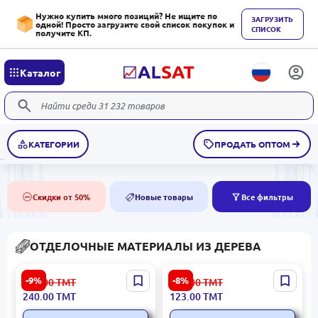
Нужно купить много позиций? Не ищите по
ЗАГРУЗИТЬ
одной! Просто загрузите свой список покупок и
СПИСОК
получите КП.
Каталог
КАТЕГОРИИ
ПРОДАТЬ ОПТОМ
Скидки от 50%
Новые товары
Все фильтры
50%
NEW
ОТДЕЛОЧНЫЕ МАТЕРИАЛЫ ИЗ ДЕРЕВА
Camsan Original
Camsan Original L222871 |
-9%
-8%
264.00
ТМТ
135.00
ТМТ
BARSELONA | Ламинат
Ламинат 8 мм ZEN BASE
240.00
ТМТ
123.00
ТМТ
12мм СЕРИЯ EXCLUSIVE
ISTINYE
PRIME