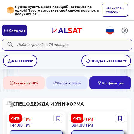
Нужно купить много позиций? Не ищите по
ЗАГРУЗИТЬ
одной! Просто загрузите свой список покупок и
СПИСОК
получите КП.
Каталог
КАТЕГОРИИ
ПРОДАТЬ ОПТОМ
Скидки от 50%
Новые товары
Все фильтры
50%
NEW
СПЕЦОДЕЖДА И УНИФОРМА
Saraýan SRN-6001-PO |
Saraýan SRN-6200-PO |
-14%
-14%
168.00
ТМТ
356.00
ТМТ
Футболка с коротким
Медицинский халат из
144.00
ТМТ
304.00
ТМТ
рукавом дышащая ткань
прочной гигиеничной
ткани