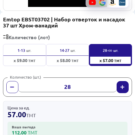
Emtop EBST03702 | Набор отверток и насадок
37 шт Хром-ванадий
Количество (лот)
∞
1-13
14-27
28-
шт.
шт.
шт.
x 59.00
x 58.00
x 57.00
ТМТ
ТМТ
ТМТ
Количество (шт.)
Цена за ед.
57.00
ТМТ
Ваша выгода
112.00
ТМТ