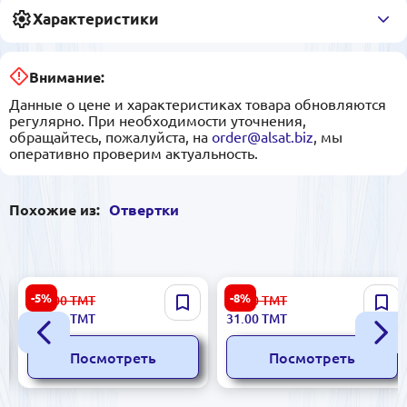
Характеристики
Внимание:
Данные о цене и характеристиках товара обновляются
регулярно. При необходимости уточнения,
обращайтесь, пожалуйста, на
order@alsat.biz
, мы
оперативно проверим актуальность.
Похожие из:
Отвертки
Профессиональный набор
Ronix RH-2891 | Отвертка
-5%
-8%
135.00
ТМТ
34.00
ТМТ
отверток Ingco HKSDS0828,
3x200 мм Хром-ванадиевая
128.00
ТМТ
31.00
ТМТ
8 предметов
сталь
Посмотреть
Посмотреть