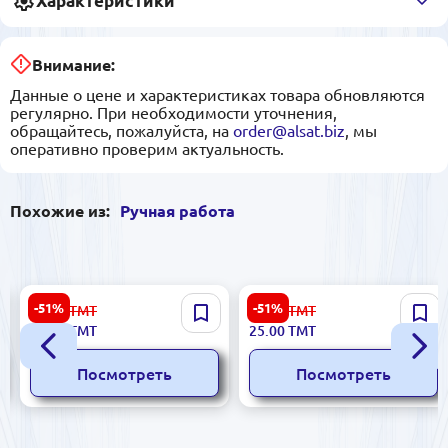
Характеристики
Внимание:
Данные о цене и характеристиках товара обновляются
регулярно. При необходимости уточнения,
обращайтесь, пожалуйста, на
order@alsat.biz
, мы
оперативно проверим актуальность.
Похожие из:
Ручная работа
Подарочная коробка для
Подарочная коробка №3
-51%
-51%
60.00
ТМТ
52.00
ТМТ
шампанского — элегантная
29.00
ТМТ
25.00
ТМТ
упаковка из крагиса и
фанеры
Посмотреть
Посмотреть