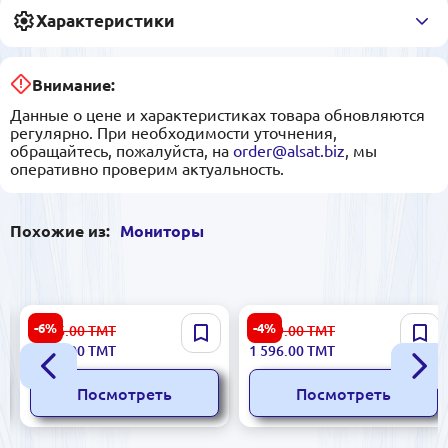
Характеристики
Внимание:
Данные о цене и характеристиках товара обновляются
регулярно. При необходимости уточнения,
обращайтесь, пожалуйста, на
order@alsat.biz
, мы
оперативно проверим актуальность.
Похожие из:
Мониторы
LG 32GS60QC-B | Игровой
HIKVISION DS-D5024FN |
-6%
-4%
5 486.00
ТМТ
1 679.00
ТМТ
ЖК-Монитор 32" Изогнутый
Монитор 23.8" Full HD для
5 104.00
ТМТ
1 596.00
ТМТ
180Гц QHD
круглосуточной работы
Посмотреть
Посмотреть