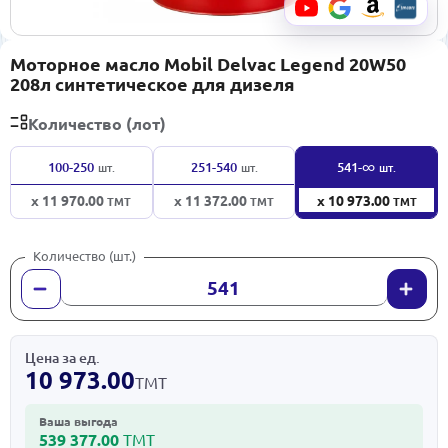
Моторное масло Mobil Delvac Legend 20W50
208л синтетическое для дизеля
Количество (лот)
∞
100-250
251-540
541-
шт.
шт.
шт.
x 11 970.00
x 11 372.00
x 10 973.00
ТМТ
ТМТ
ТМТ
Количество (шт.)
Цена за ед.
10 973.00
ТМТ
Ваша выгода
539 377.00
ТМТ