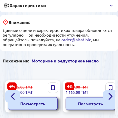
Характеристики
Внимание:
Данные о цене и характеристиках товара обновляются
регулярно. При необходимости уточнения,
обращайтесь, пожалуйста, на
order@alsat.biz
, мы
оперативно проверим актуальность.
Похожие из:
Моторное и редукторное масло
Petronas 1346 | Моторное
Mobil Delvac MX Super
-9%
-9%
25 675.00
ТМТ
1 289.00
ТМТ
масло 5W-40 синтетика
Defense 15W-40 - 20 л
23 140.00
ТМТ
1 165.00
ТМТ
200л
Посмотреть
Посмотреть