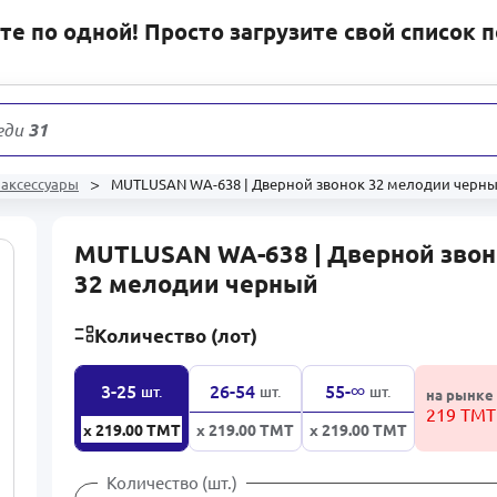
е по одной! Просто загрузите свой список 
еди
31 178
т
 аксессуары
MUTLUSAN WA-638 | Дверной звонок 32 мелодии черн
MUTLUSAN WA-638 | Дверной зво
32 мелодии черный
Количество (лот)
∞
3-25
26-54
55-
шт.
шт.
шт.
на рынке
219 ТМТ
x 219.00
ТМТ
x 219.00
ТМТ
x 219.00
ТМТ
Количество (шт.)