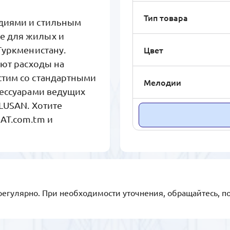
Тип товара
одиями и стильным
е для жилых и
Цвет
Туркменистану.
ают расходы на
стим со стандартными
Мелодии
сессуарами ведущих
LUSAN. Хотите
AT.com.tm и
регулярно. При необходимости уточнения, обращайтесь, п