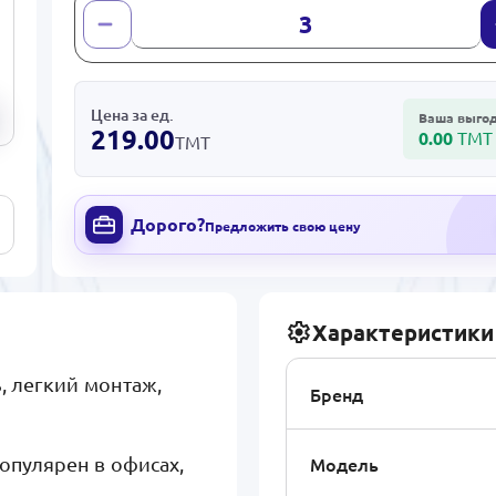
Цена за ед.
Ваша выго
219.00
0.00
ТМТ
ТМТ
Дорого?
Предложить свою цену
Характеристики
, легкий монтаж,
Бренд
Модель
пулярен в офисах,