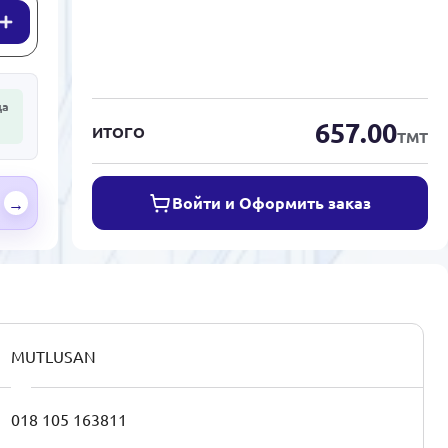
да
657.00
ИТОГО
ТМТ
Войти и Оформить заказ
→
MUTLUSAN
018 105 163811