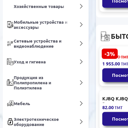
Посмо
накопител
Хозяйственные товары
Мобильные устройства и
аксессуары
БЫТ
Сетевые устройства и
видеонаблюдение
-3%
Samsung
2 035.00
ТМ
VCC8836V3
Уход и гигиена
1 955.00
ТМ
Пылесос 22
Посмо
Продукция из
Полипропилена и
Полиэтилена
KJBQ KJBQ-
Мебель
Электриче
82.00
ТМТ
венчик для
эффективн
Посмо
Электротехническое
смешивани
оборудование