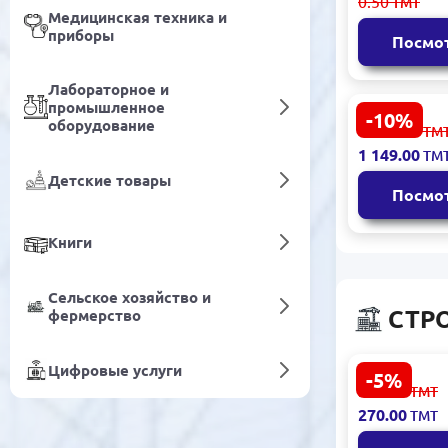
0.50
ТМТ
CAT5 Конн
Медицинская техника и
Сетевой 8P
приборы
Посмо
Лабораторное и
промышленное
-10%
VGV H 32-80
оборудование
1 277.00
ТМ
Циркуляц
1 149.00
ТМ
насос 8 м н
Детские товары
м³/ч
Посмо
Книги
Сельское хозяйство и
СТР
фермерство
Цифровые услуги
-5%
L20-3/4M |
286.00
ТМТ
PPR с нар
270.00
ТМТ
резьбой Dn
(в упаковке