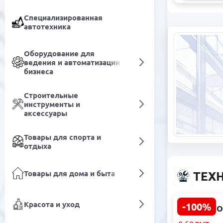
Специализированная
автотехника
Оборудование для
ведения и автоматизации
бизнеса
Строительные
инструменты и
аксессуары
Товары для спорта и
отдыха
Товары для дома и быта
ТЕХ
Красота и уход
-100%
CONNECTO
CONRJ45C5 