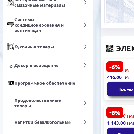
смазочные материалы
Системы
кондиционирования и
вентиляции
Кухонные товары
ЭЛЕ
Декор и освещение
-6%
HP LSHM277
443.00
ТМТ
Линейка с
416.00
ТМТ
Быстрая о
Программное обеспечение
Посмо
Продовольственные
товары
-6%
HIKVISION
1 217.00
ТМ
SSDH1TE100
Напитки безалкогольные
1 143.00
ТМ
2.5" SATA 
Быстрый