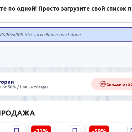
е по одной! Просто загрузите свой список 
гории
Скидки от 
50%
 от 50% / Новые товары
ПРОДАЖА
-33%
-59%
Прозрачная колба
PARKER 34000016