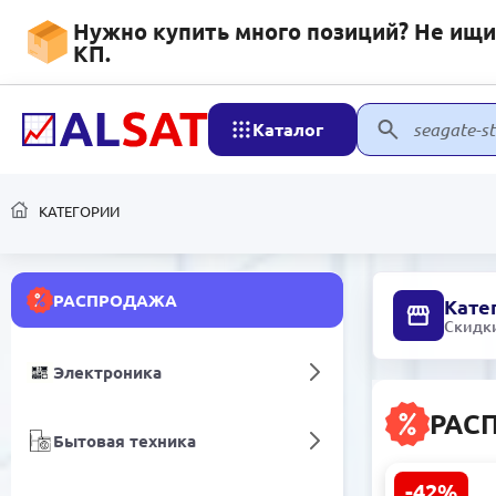
Нужно купить много позиций? Не ищит
КП.
Каталог
КАТЕГОРИИ
РАСПРОДАЖА
Кате
Скидки
Электроника
РАС
Бытовая техника
-42%
Сенсорный