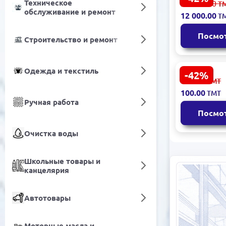
Техническое
21 000.00
Т
моноблок 4
обслуживание и ремонт
12 000.00
Т
i3 4ГБ 480
Посмо
Строительство и ремонт
Одежда и текстиль
-42%
HIKVISION 
175.00
ТМТ
2CE56C2T-I
100.00
ТМТ
Turbo HD к
Ручная работа
Мп 3,6 мм 
Посмо
видение
Очистка воды
Школьные товары и
канцелярия
Автотовары
Моторные масла и