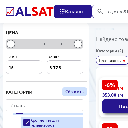
Каталог
аров
РАСПРОДАЖА
ЭЛЕКТРОНИКА
ЦЕНА
БЫТОВАЯ ТЕХНИКА
Найдено тов
Очистители и Увлажнители
воздуха
Категории (2)
мин
макс
×
Стиральные машины
Телевизоры
Насосы
Техника для кухни
-6%
KX WMKX42
377.00
ТМТ
Электрочайники
кронштейн 
КАТЕГОРИИ
Сбросить
353.00
ТМТ
дюймов с 
Вентиляторы
Пос
Телевизоры
Крепления для
телевизоров