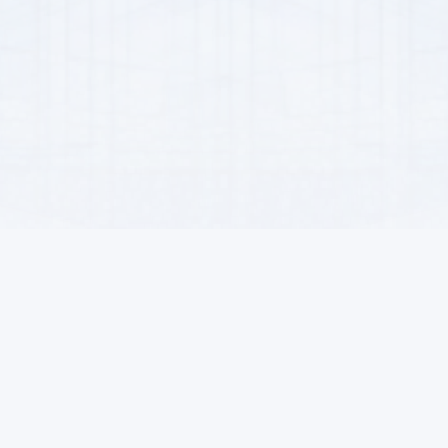
пателей
Для продавцов
Контакты
ать
Стать продавцом
Ашхабад, Гарашсызл