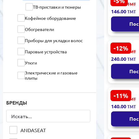
-5%
HT Wmht80
155.00
ТМТ
ТВ-приставки и тюнеры
кронштейн 
146.00
ТМТ
дюйма, по
Кофейное оборудование
Пос
Обогреватели
Приборы для укладки волос
-12%
PRESINO GJ
273.00
Паровые устройства
ТМТ
Крепление
240.00
ТМТ
Универсал
Утюги
Пос
Электрические и газовые
плиты
Микроволновые печи
-11%
Star track 8
159.00
ТМТ
Пылесосы
БРЕНДЫ
Крепление
140.00
ТМТ
Стальной 
Холодильники
Кронштейн
Пос
Кофемолки
ANDASEAT
ТЕХНИЧЕСКОЕ
ОБСЛУЖИВАНИЕ И