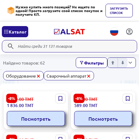
Нужно купить много позиций? Не ищите по
ЗАГРУЗИТЬ
одной! Просто загрузите свой список покупок и
СПИСОК
получите КП.
Каталог
Найдено товаров: 62
Фильтры
×
×
Оборудование
Сварочный аппарат
Edon BX6-100000 |
Edon MINI-300S | Сварочный
-8%
-8%
1 999.00
ТМТ
641.00
ТМТ
Никелевый сварочный
аппарат с цифровым
1 836.00
ТМТ
589.00
ТМТ
аппарат промышленный
дисплеем
Посмотреть
Посмотреть
Maksat MMA-1000 |
Edon LV-300S | Сварочный