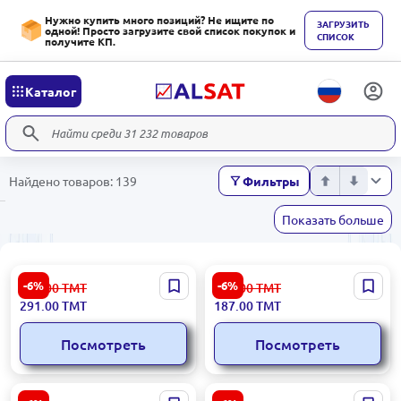
Нужно купить много позиций? Не ищите по
ЗАГРУЗИТЬ
одной! Просто загрузите свой список покупок и
СПИСОК
получите КП.
Каталог
Найдено товаров: 139
Фильтры
Показать больше
RAPOO MOURV20S |
Aula S12PRO | Игровая
-6%
-6%
310.00
ТМТ
200.00
ТМТ
Игровая Мышь Проводная
мышь проводная
291.00
ТМТ
187.00
ТМТ
RGB 1.8 м
эргономичная RGB
Посмотреть
Посмотреть
RAPOO V11S | Игровая
RAPOO M10 Plus |