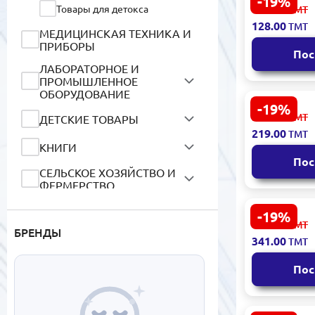
-19%
SEALUXE SC
159.00
Товары для детокса
ТМТ
Увлажняющ
128.00
ТМТ
Помада R0
МЕДИЦИНСКАЯ ТЕХНИКА И
Комплекс
ПРИБОРЫ
Пос
ЛАБОРАТОРНОЕ И
ПРОМЫШЛЕННОЕ
ОБОРУДОВАНИЕ
-19%
SEALUXE SB
271.00
ТМТ
ДЕТСКИЕ ТОВАРЫ
под макияж
219.00
ТМТ
жемчуга 30
КНИГИ
Пос
СЕЛЬСКОЕ ХОЗЯЙСТВО И
ФЕРМЕРСТВО
ЦИФРОВЫЕ УСЛУГИ
-19%
SEALUXE S
422.00
ТМТ
БРЕНДЫ
основа-кон
341.00
ТМТ
Пос