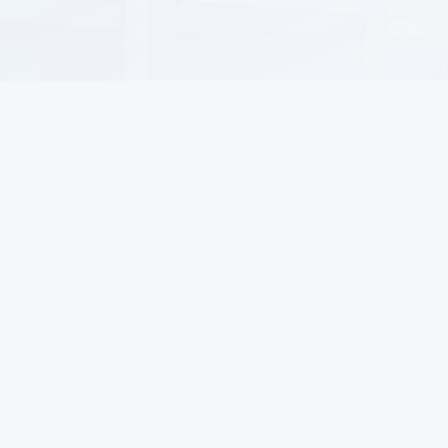
РУЧНАЯ РАБОТА
ОЧИСТКА ВОДЫ
ШКОЛЬНЫЕ ТОВАРЫ И КАНЦЕЛЯРИЯ
АВТОТОВАРЫ
МОТОРНЫЕ МАСЛА И СМАЗОЧНЫЕ МАТЕРИАЛЫ
СИСТЕМЫ КОНДИЦИОНИРОВАНИЯ И ВЕНТИЛЯЦИИ
Информация
Для поку
КУХОННЫЕ ТОВАРЫ
О нас
Как заказ
ДЕКОР И ОСВЕЩЕНИЕ
Новости ALSAT
Возвраты
Центр помощи
ПРОГРАММНОЕ ОБЕСПЕЧЕНИЕ
Информационный центр
Политика конфиденциальности
ПРОДОВОЛЬСТВЕННЫЕ ТОВАРЫ
Политика интеллектуальной собственности
НАПИТКИ БЕЗАЛКОГОЛЬНЫЕ
Учебный центр TexCycle