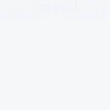
пателей
Для продавцов
Контакты
ать
Стать продавцом
Ашхабад, Гарашсызл
Преимущества
info@alsat.biz
Условия продажи
+993-71 89-90-77
Запрещённые товары