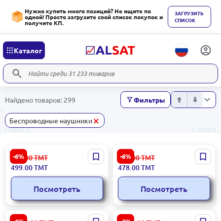
Нужно купить много позиций? Не ищите по
ЗАГРУЗИТЬ
одной! Просто загрузите свой список покупок и
СПИСОК
получите КП.
Каталог
Найдено товаров: 299
Фильтры
×
Беспроводные наушники
Yesido EARYESYSP24 |
JBL Tune 520 | Проводные
-6%
-6%
531.00
ТМТ
509.00
ТМТ
Наушники-вкладыши
накладные наушники Type-
499.00
ТМТ
478.00
ТМТ
Bluetooth 18ч IPX5
C Черные
Посмотреть
Посмотреть
Beats EARBEATSPBPROB |
Bose