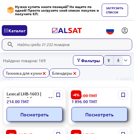
Нужно купить много позиций? Не ищите по
ЗАГРУЗИТЬ
одной! Просто загрузите свой список покупок и
СПИСОК
получите КП.
Каталог
Найдено товаров: 169
Фильтры
×
×
Техника для кухни
Блендеры
Lexical LHB-1603 |
Braun MQ55755MBK |
-4%
1 995.00
ТМТ
Погружной блендер 250 Вт
Погружной блендер с
214.00
ТМТ
1 896.00
ТМТ
лезвиями из
нержавеющей стали
Посмотреть
Посмотреть
Philips HR3760 |
ARDESTO HBG-600B |