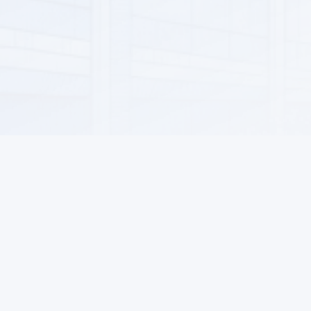
КРАСОТА И УХОД
МЕДИЦИНСКАЯ ТЕХНИКА И
ПРИБОРЫ
ЛАБОРАТОРНОЕ И
ПРОМЫШЛЕННОЕ
ОБОРУДОВАНИЕ
ДЕТСКИЕ ТОВАРЫ
КНИГИ
СЕЛЬСКОЕ ХОЗЯЙСТВО И
ФЕРМЕРСТВО
ЦИФРОВЫЕ УСЛУГИ
Информация
Для поку
О нас
Как заказ
Новости ALSAT
Возвраты