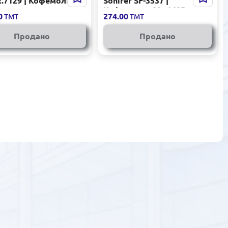
.7129 | Кофемолка
Sonifer SF-3537 |
т
Кофемолка 80г 160Вт
0
274.00
ТМТ
ТМТ
Продано
Продано