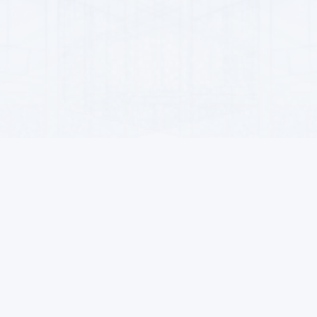
пателей
Для продавцов
Контакты
ать
Стать продавцом
Ашхабад, Гарашсызл
Преимущества
info@alsat.biz