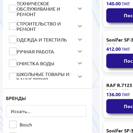
ТЕХНИЧЕСКОЕ
140.00
ТМТ
ОБСЛУЖИВАНИЕ И
РЕМОНТ
Пос
СТРОИТЕЛЬСТВО И
РЕМОНТ
ОДЕЖДА И ТЕКСТИЛЬ
Sonifer SF-
Кофемолка 
412.00
ТМТ
РУЧНАЯ РАБОТА
Пос
ОЧИСТКА ВОДЫ
ШКОЛЬНЫЕ ТОВАРЫ И
КАНЦЕЛЯРИЯ
RAF R.7123
АВТОТОВАРЫ
280Вт 100г
136.00
ТМТ
БРЕНДЫ
МОТОРНЫЕ МАСЛА И
СМАЗОЧНЫЕ
Пос
МАТЕРИАЛЫ
СИСТЕМЫ
Bosch
КОНДИЦИОНИРОВАНИЯ
Sonifer SF-
И ВЕНТИЛЯЦИИ