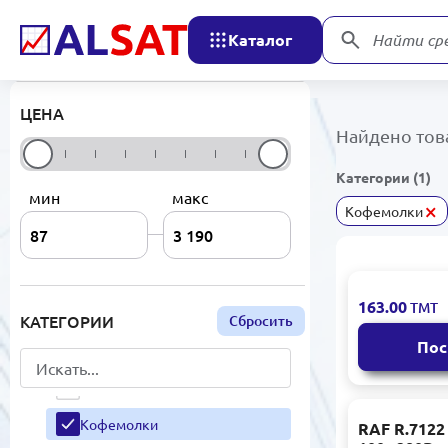
Вентиляторы
Каталог
Найти ср
Телевизоры
Кофейное оборудование
ЦЕНА
Обогреватели
Найдено тов
Приборы для укладки волос
Категории (1)
мин
макс
Паровые устройства
×
Кофемолки
Утюги
Электрические и газовые
плиты
RAF R.7120
163.00
ТМТ
Микроволновые печи
100г 280Вт
КАТЕГОРИИ
Сбросить
Пос
Пылесосы
Холодильники
Кофемолки
RAF R.7122
100г 280Вт