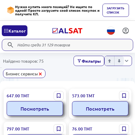
Нужно купить много позиций? Не ищите по
ЗАГРУЗИТЬ
одной! Просто загрузите свой список покупок и
СПИСОК
получите КП.
Каталог
Найдено товаров: 75
Фильтры
×
Бизнес сервисы
Replit
QuillBot
647.00
ТМТ
573.00
ТМТ
Посмотреть
Посмотреть
KREA.AI
Dr.Web
797.00
ТМТ
76.00
ТМТ