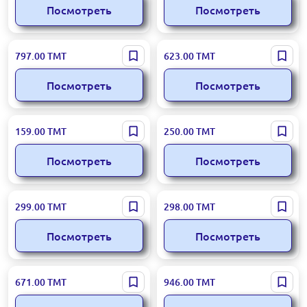
Посмотреть
Посмотреть
Midjourney
Microsoft
797.00
ТМТ
623.00
ТМТ
Посмотреть
Посмотреть
ivi
Windows
159.00
ТМТ
250.00
ТМТ
Посмотреть
Посмотреть
Miro
Telegram Premium
299.00
ТМТ
298.00
ТМТ
Посмотреть
Посмотреть
MyMiniFactory
Flair
671.00
ТМТ
946.00
ТМТ