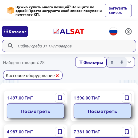
Нужно купить много позиций? Не ищите по
ЗАГРУЗИТЬ
одной! Просто загрузите свой список покупок и
СПИСОК
получите КП.
Каталог
Найдено товаров: 28
Фильтры
×
Кассовое оборудование
BILL COUNTER
OCOM OCBC-2118 | Счетчик
1 497.00
ТМТ
1 596.00
ТМТ
2100|UV+3MG | Счетчик
банкнот с функцией
банкнот UV 3MG детекция
обнаружения подделок
Посмотреть
Посмотреть
POS M700 | POS-терминал
POS SAP031 | POS-
4 987.00
ТМТ
7 381.00
ТМТ
двойной экран i5 3-го
терминал 15,6"