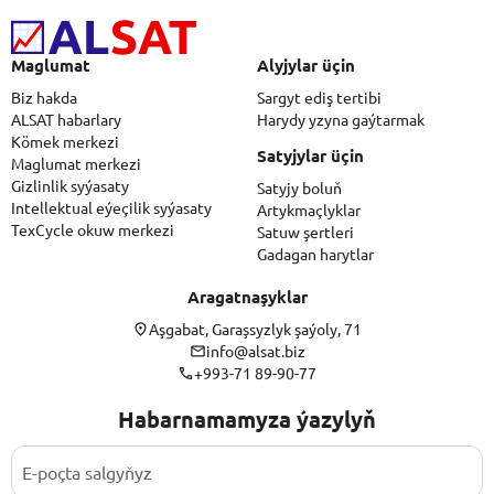
Maglumat
Alyjylar üçin
Biz hakda
Sargyt ediş tertibi
ALSAT habarlary
Harydy yzyna gaýtarmak
Kömek merkezi
Satyjylar üçin
Maglumat merkezi
Gizlinlik syýasaty
Satyjy boluň
Intellektual eýeçilik syýasaty
Artykmaçlyklar
TexCycle okuw merkezi
Satuw şertleri
Gadagan harytlar
Aragatnaşyklar
Aşgabat, Garaşsyzlyk şaýoly, 71
info@alsat.biz
+993-71 89-90-77
Habarnamamyza ýazylyň