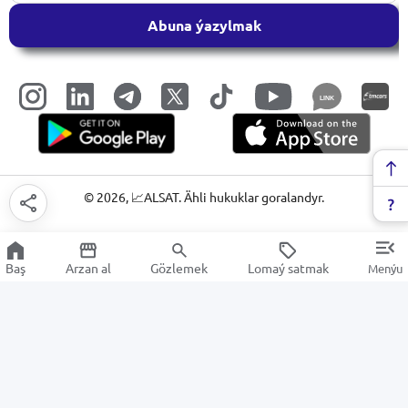
Abuna ýazylmak
LINK
©
2026
, 📈ALSAT. Ähli hukuklar goralandyr.
Baş
Arzan al
Gözlemek
Lomaý satmak
Menýu
Aksesuarlar
Arzan Satuw