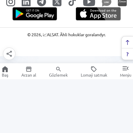
LINK
©
2026
, 📈ALSAT. Ähli hukuklar goralandyr.
Baş
Arzan al
Gözlemek
Lomaý satmak
Menýu
Garnituralar
Arzan Satuw
Elektronika