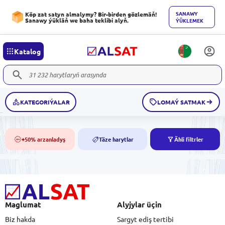
SANAWY
Köp zat satyn almalymy? Bir-birden gözlemäň!
Sanawy ýükläň we baha teklibi alyň.
ÝÜKLEMEK
Katalog
KATEGORIÝALAR
LOMAÝ SATMAK
+50% arzanladyş
Täze harytlar
Ähli filtrler
50%
NEW
Maglumat
Alyjylar üçin
Biz hakda
Sargyt ediş tertibi