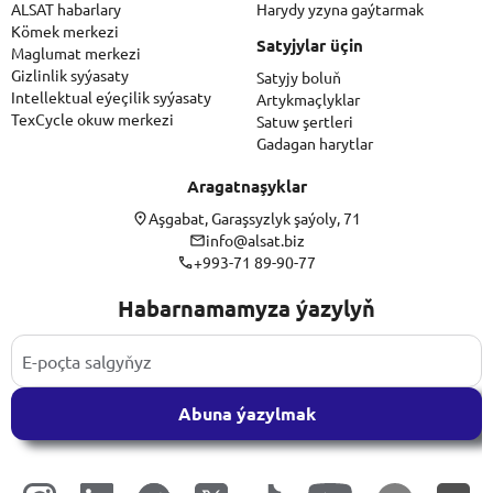
ALSAT habarlary
Harydy yzyna gaýtarmak
Kömek merkezi
Satyjylar üçin
Maglumat merkezi
Gizlinlik syýasaty
Satyjy boluň
Intellektual eýeçilik syýasaty
Artykmaçlyklar
TexCycle okuw merkezi
Satuw şertleri
Gadagan harytlar
Aragatnaşyklar
Aşgabat, Garaşsyzlyk şaýoly, 71
info@alsat.biz
+993-71 89-90-77
Habarnamamyza ýazylyň
Abuna ýazylmak