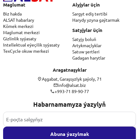
Maglumat
Alyjylar üçin
Biz hakda
Sargyt ediş tertibi
ALSAT habarlary
Harydy yzyna gaýtarmak
Kömek merkezi
Satyjylar üçin
Maglumat merkezi
Gizlinlik syýasaty
Satyjy boluň
Intellektual eýeçilik syýasaty
Artykmaçlyklar
TexCycle okuw merkezi
Satuw şertleri
Gadagan harytlar
Aragatnaşyklar
Aşgabat, Garaşsyzlyk şaýoly, 71
info@alsat.biz
+993-71 89-90-77
Habarnamamyza ýazylyň
Abuna ýazylmak