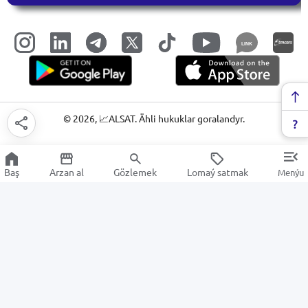
LINK
©
2026
, 📈ALSAT. Ähli hukuklar goralandyr.
Baş
Arzan al
Gözlemek
Lomaý satmak
Menýu
Kassa enjamlary
Arzan Satuw
Elektronika