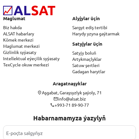
Maglumat
Alyjylar üçin
Biz hakda
Sargyt ediş tertibi
ALSAT habarlary
Harydy yzyna gaýtarmak
Kömek merkezi
Satyjylar üçin
Maglumat merkezi
Gizlinlik syýasaty
Satyjy boluň
Intellektual eýeçilik syýasaty
Artykmaçlyklar
TexCycle okuw merkezi
Satuw şertleri
Gadagan harytlar
Aragatnaşyklar
Aşgabat, Garaşsyzlyk şaýoly, 71
info@alsat.biz
+993-71 89-90-77
Habarnamamyza ýazylyň