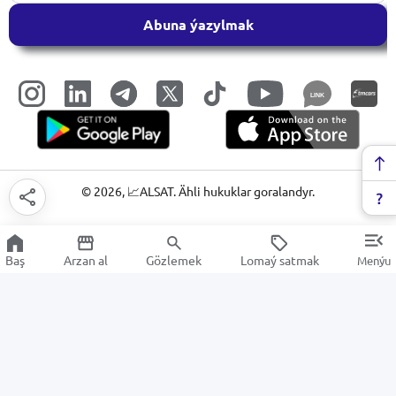
Abuna ýazylmak
LINK
©
2026
, 📈ALSAT. Ähli hukuklar goralandyr.
Baş
Arzan al
Gözlemek
Lomaý satmak
Menýu
Arassalaýjy inwentary
Arzan Satuw